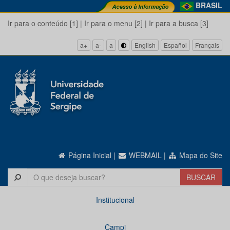
BRASIL
Ir para o conteúdo [1]
|
Ir para o menu [2]
|
Ir para a busca [3]
a+
a-
a
English
Español
Français
Página Inicial
|
WEBMAIL
|
Mapa do Site
Institucional
Campi