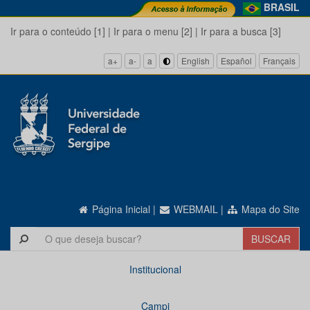
BRASIL
Ir para o conteúdo [1]
|
Ir para o menu [2]
|
Ir para a busca [3]
a+
a-
a
English
Español
Français
Página Inicial
|
WEBMAIL
|
Mapa do Site
Institucional
Campi