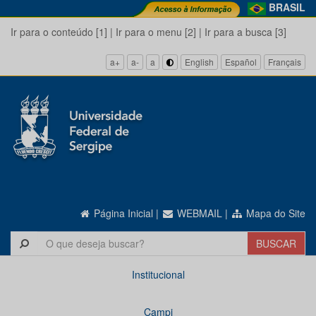
BRASIL
Ir para o conteúdo [1]
|
Ir para o menu [2]
|
Ir para a busca [3]
a+
a-
a
English
Español
Français
Página Inicial
|
WEBMAIL
|
Mapa do Site
Institucional
Campi