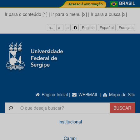
BRASIL
Ir para o conteúdo [1]
|
Ir para o menu [2]
|
Ir para a busca [3]
a+
a-
a
English
Español
Français
Página Inicial
|
WEBMAIL
|
Mapa do Site
Institucional
Campi