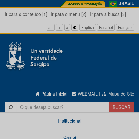
BRASIL
Ir para o conteúdo [1]
|
Ir para o menu [2]
|
Ir para a busca [3]
a+
a-
a
English
Español
Français
Página Inicial
|
WEBMAIL
|
Mapa do Site
Institucional
Campi