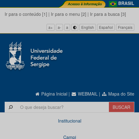
BRASIL
Ir para o conteúdo [1]
|
Ir para o menu [2]
|
Ir para a busca [3]
a+
a-
a
English
Español
Français
Página Inicial
|
WEBMAIL
|
Mapa do Site
Institucional
Campi