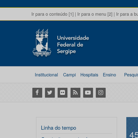
Ir para o conteúdo [1]
|
Ir para o menu [2]
|
Ir para a b
Institucional
Campi
Hospitais
Ensino
Pesqui
Facebook
Twitter
Flickr
RSS
Youtube
Instagram
Linha do tempo
4