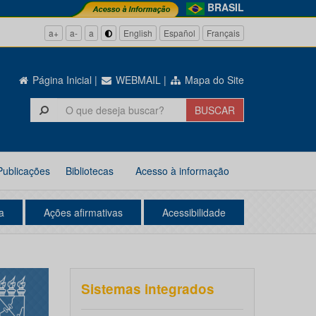
BRASIL
a+
a-
a
English
Español
Français
Página Inicial
|
WEBMAIL
|
Mapa do Site
Publicações
Bibliotecas
Acesso à informação
a
Ações afirmativas
Acessibilidade
Sistemas integrados