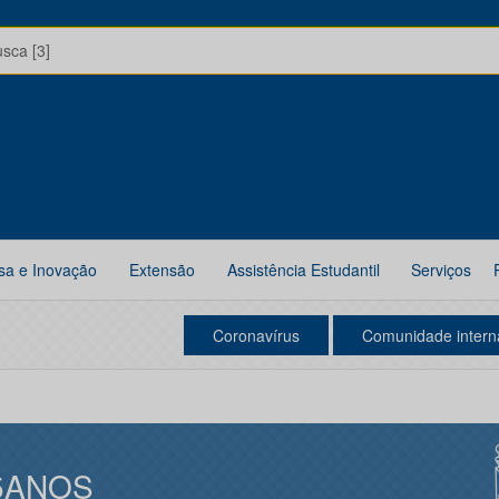
usca [3]
sa e Inovação
Extensão
Assistência Estudantil
Serviços
Coronavírus
Comunidade intern
5ANOS