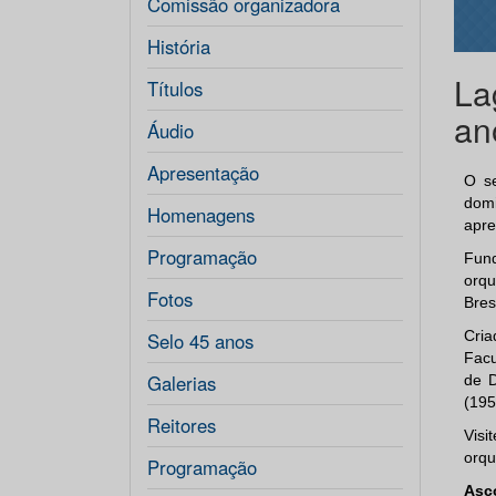
Comissão organizadora
História
La
Títulos
an
Áudio
Apresentação
O s
domi
Homenagens
apre
Programação
Fund
orqu
Fotos
Bres
Cria
Selo 45 anos
Facu
Galerias
de D
(195
Reitores
Visi
orqu
Programação
Asc