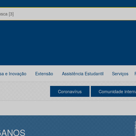
usca [3]
sa e Inovação
Extensão
Assistência Estudantil
Serviços
Coronavírus
Comunidade intern
5ANOS