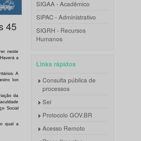
SIGAA - Acadêmico
SIPAC - Administrativo
s 45
SIGRH - Recursos
Humanos
er neste
 Haverá a
Links rápidos
tários. A
Consulta pública de
estro Ion
processos
riação da
Sei
Faculdade
ço Social
Protocolo GOV.BR
do qual a
Acesso Remoto