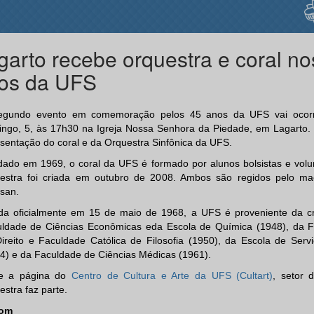
garto recebe orquestra e coral no
os da UFS
egundo evento em comemoração pelos 45 anos da UFS vai ocorr
ngo, 5, às 17h30 na Igreja Nossa Senhora da Piedade, em Lagarto.
sentação do coral e da Orquestra Sinfônica da UFS.
ado em 1969, o coral da UFS é formado por alunos bolsistas e volun
estra foi criada em outubro de 2008. Ambos são regidos pelo ma
san.
da oficialmente em 15 de maio de 1968, a UFS é proveniente da c
ldade de Ciências Econômicas eda Escola de Química (1948), da 
ireito e Faculdade Católica de Filosofia (1950), da Escola de Servi
4) e da Faculdade de Ciências Médicas (1961).
te a página do
Centro de Cultura e Arte da UFS (Cultart)
, setor 
estra faz parte.
om