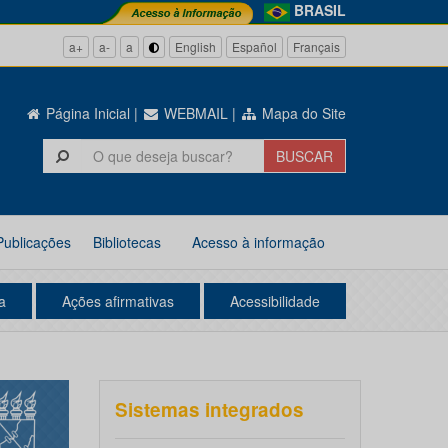
BRASIL
a+
a-
a
English
Español
Français
Página Inicial
|
WEBMAIL
|
Mapa do Site
Publicações
Bibliotecas
Acesso à informação
a
Ações afirmativas
Acessibilidade
Sistemas integrados