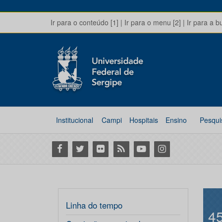
Ir para o conteúdo [1]
|
Ir para o menu [2]
|
Ir para a b
Institucional
Campi
Hospitais
Ensino
Pesqui
Facebook
Twitter
Flickr
RSS
Youtube
Instagram
Linha do tempo
4