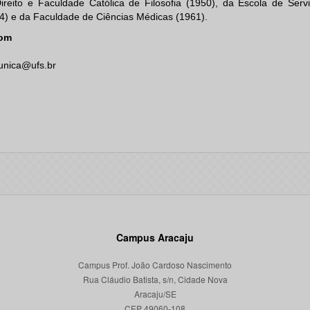
ireito e Faculdade Católica de Filosofia (1950), da Escola de Servi
4) e da Faculdade de Ciências Médicas (1961).
om
nica@ufs.br
Campus Aracaju
Campus Prof. João Cardoso Nascimento
Rua Cláudio Batista, s/n, Cidade Nova
Aracaju/SE
CEP 49060-108