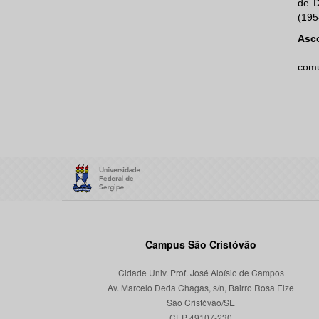
de D
(195
Asc
comu
Campus São Cristóvão
Cidade Univ. Prof. José Aloísio de Campos
Av. Marcelo Deda Chagas, s/n, Bairro Rosa Elze
São Cristóvão/SE
CEP 49107-230