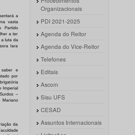
Procedimentos
Organizacionais
sentará a
PDI 2021-2025
uma vasta
o Partido
Agenda do Reitor
her a ter
a luta da
Agenda do Vice-Reitor
sora Iara
Telefones
 saber e
Editais
utado por
brigatória
Ascom
o Imperial
 Surdos –
Sisu UFS
s Mariano
CESAD
Assuntos Internacionais
riação da
Faculdade
Licitações