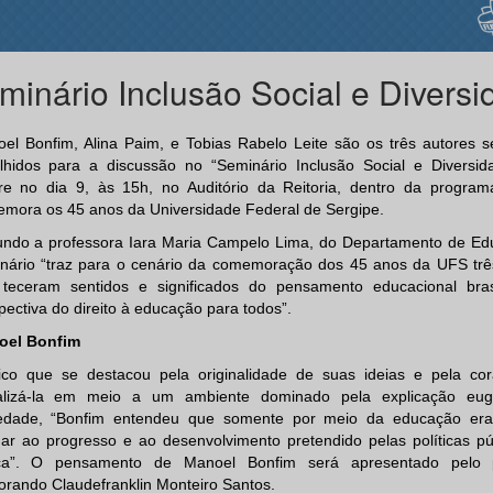
minário Inclusão Social e Diversi
el Bonfim, Alina Paim, e Tobias Rabelo Leite são os três autores s
lhidos para a discussão no “Seminário Inclusão Social e Diversid
re no dia 9, às 15h, no Auditório da Reitoria, dentro da progra
mora os 45 anos da Universidade Federal de Sergipe.
ndo a professora Iara Maria Campelo Lima, do Departamento de Ed
nário “traz para o cenário da comemoração dos 45 anos da UFS trê
teceram sentidos e significados do pensamento educacional bras
pectiva do direito à educação para todos”.
oel Bonfim
co que se destacou pela originalidade de suas ideias e pela c
alizá-la em meio a um ambiente dominado pela explicação eug
edade, “Bonfim entendeu que somente por meio da educação era
ar ao progresso e ao desenvolvimento pretendido pelas políticas pú
ca”. O pensamento de Manoel Bonfim será apresentado pelo p
orando Claudefranklin Monteiro Santos.