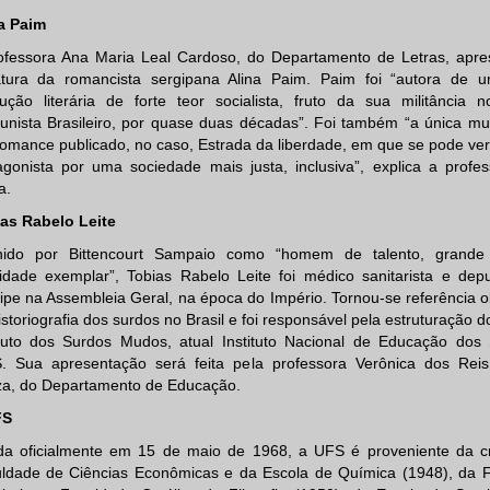
a Paim
ofessora Ana Maria Leal Cardoso, do Departamento de Letras, apre
ratura da romancista sergipana Alina Paim. Paim foi “autora de 
ução literária de forte teor socialista, fruto da sua militância n
nista Brasileiro, por quase duas décadas”. Foi também “a única mul
omance publicado, no caso, Estrada da liberdade, em que se pode ver 
agonista por uma sociedade mais justa, inclusiva”, explica a profes
a.
as Rabelo Leite
nido por Bittencourt Sampaio como “homem de talento, grande
idade exemplar”, Tobias Rabelo Leite foi médico sanitarista e dep
ipe na Assembleia Geral, na época do Império. Tornou-se referência o
istoriografia dos surdos no Brasil e foi responsável pela estruturação d
ituto dos Surdos Mudos, atual Instituto Nacional de Educação dos
. Sua apresentação será feita pela professora Verônica dos Rei
a, do Departamento de Educação.
FS
da oficialmente em 15 de maio de 1968, a UFS é proveniente da c
ldade de Ciências Econômicas e da Escola de Química (1948), da 