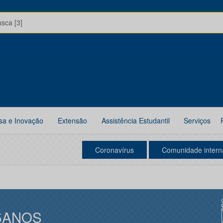
usca [3]
sa e Inovação
Extensão
Assistência Estudantil
Serviços
Coronavírus
Comunidade intern
5ANOS