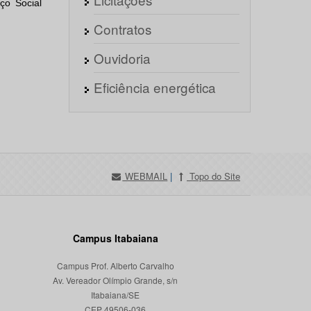
ço Social
Contratos
Ouvidoria
Eficiência energética
WEBMAIL
|
Topo do Site
Campus Itabaiana
Campus Prof. Alberto Carvalho
Av. Vereador Olímpio Grande, s/n
Itabaiana/SE
CEP 49506-036