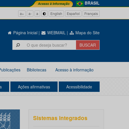
BRASIL
a+
a-
a
English
Español
Français
Página Inicial
|
WEBMAIL
|
Mapa do Site
Publicações
Bibliotecas
Acesso à informação
a
Ações afirmativas
Acessibilidade
Sistemas integrados