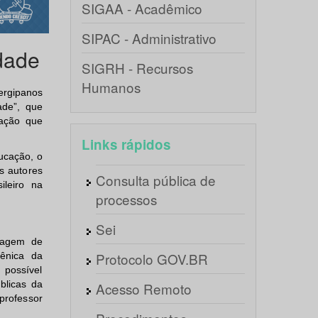
SIGAA - Acadêmico
SIPAC - Administrativo
dade
SIGRH - Recursos
Humanos
ergipanos
ade”, que
mação que
Links rápidos
ucação, o
s autores
Consulta pública de
ileiro na
processos
Sei
oragem de
Protocolo GOV.BR
ênica da
 possível
blicas da
Acesso Remoto
rofessor