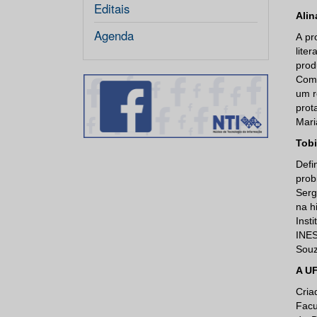
Editais
Alin
Agenda
A pr
lite
prod
Comu
um r
prot
Mari
Tobi
Defi
prob
Serg
na h
Inst
INES
Souz
A U
Cria
Facu