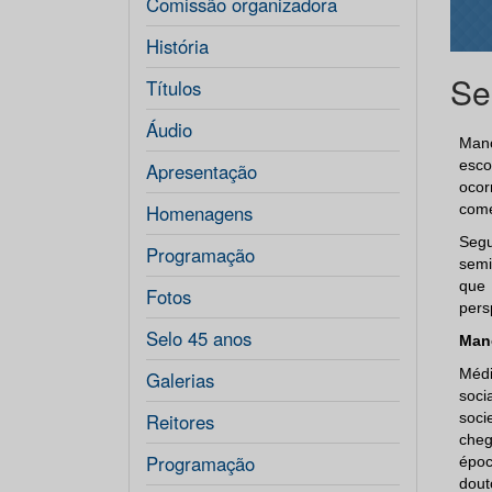
Comissão organizadora
História
Se
Títulos
Áudio
Mano
esco
Apresentação
ocor
Homenagens
come
Segu
Programação
semi
que 
Fotos
pers
Selo 45 anos
Man
Médi
Galerias
soci
Reitores
soci
cheg
Programação
épo
dout