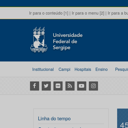
Ir para o conteúdo [1]
|
Ir para o menu [2]
|
Ir para a b
Institucional
Campi
Hospitais
Ensino
Pesqui
Facebook
Twitter
Flickr
RSS
Youtube
Instagram
Linha do tempo
4