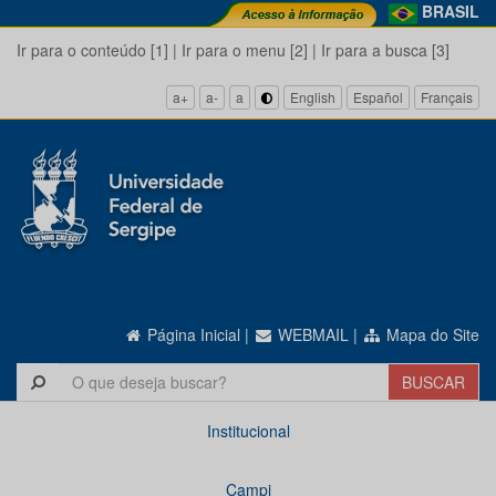
BRASIL
Ir para o conteúdo [1]
|
Ir para o menu [2]
|
Ir para a busca [3]
a+
a-
a
English
Español
Français
Página Inicial
|
WEBMAIL
|
Mapa do Site
Institucional
Campi