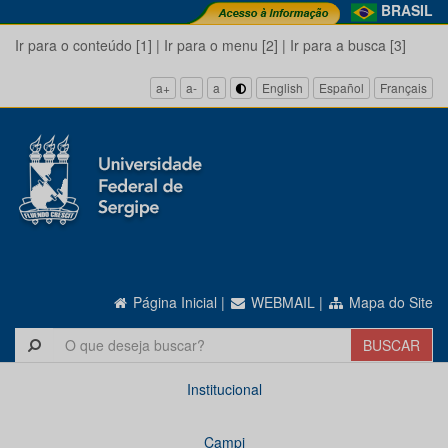
BRASIL
Ir para o conteúdo [1]
|
Ir para o menu [2]
|
Ir para a busca [3]
a+
a-
a
English
Español
Français
Página Inicial
|
WEBMAIL
|
Mapa do Site
Institucional
Campi