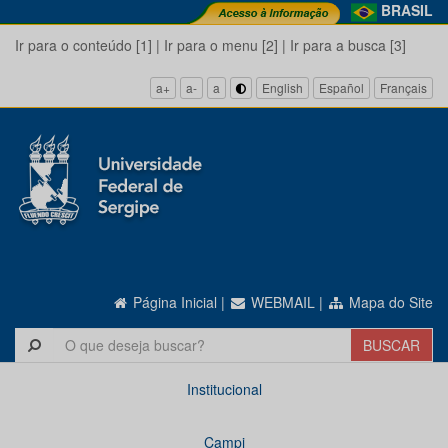
BRASIL
Ir para o conteúdo [1]
|
Ir para o menu [2]
|
Ir para a busca [3]
a+
a-
a
English
Español
Français
Página Inicial
|
WEBMAIL
|
Mapa do Site
Institucional
Campi